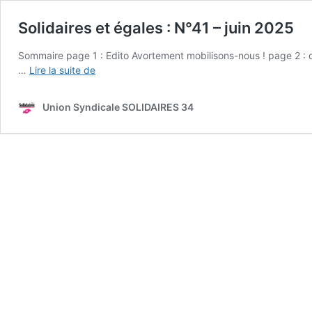
Solidaires et égales : N°41 – juin 2025
Sommaire page 1 : Edito Avortement mobilisons-nous ! page 2 : dos
Solidaires
…
Lire la suite de
et
égales :
Union Syndicale SOLIDAIRES 34
N°41
–
juin
2025