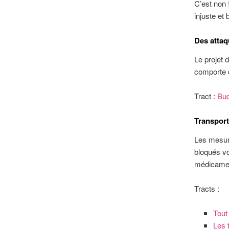
C’est non 
injuste et b
Des attaq
Le projet 
comporte 
Tract :
Bud
Transport
Les mesure
bloqués vo
médicamen
Tracts :
Tout
Les 