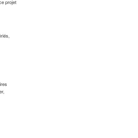
e projet
riés,
ires
er,