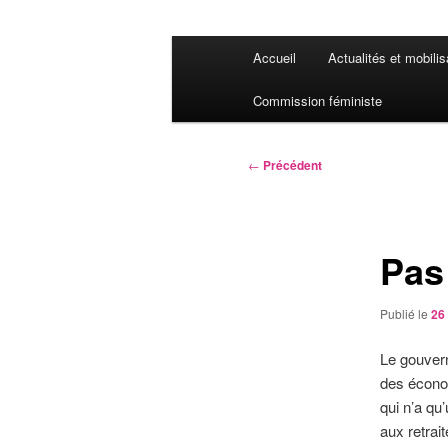
Menu
Accueil
Actualités et mobilis
principal
Commission féministe
Navigation
←
Précédent
des
articles
Pas
Publié le
26
Le gouvern
des économ
qui n’a qu’
aux retrai