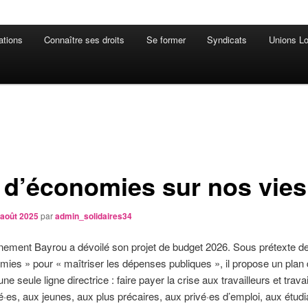
ations
Connaître ses droits
Se former
Syndicats
Unions Lo
 d’économies sur nos vies
 août 2025
par
admin_solidaires34
ement Bayrou a dévoilé son projet de budget 2026. Sous prétexte de 
ies » pour « maîtriser les dépenses publiques », il propose un plan d
une seule ligne directrice : faire payer la crise aux travailleurs et trava
té·es, aux jeunes, aux plus précaires, aux privé·es d’emploi, aux étu