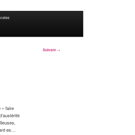
cales
Suivant
→
« faire
’austérité
illeuses,
diant·es…