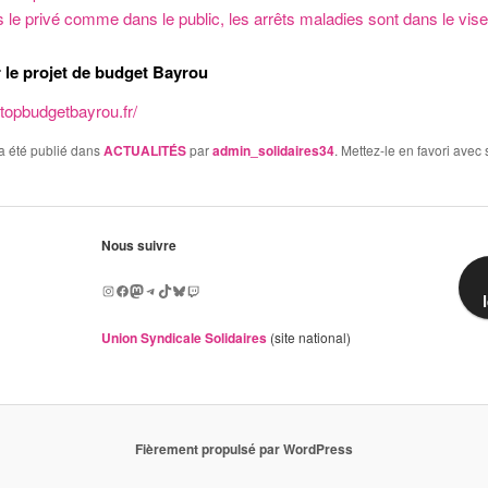
 le privé comme dans le public, les arrêts maladies sont dans le vis
 le projet de budget Bayrou
a été publié dans
ACTUALITÉS
par
admin_solidaires34
. Mettez-le en favori avec
Nous suivre
Instagram
Facebook
Mastodon
Telegram
TikTok
Bluesky
Twitch
Union Syndicale Solidaires
(site national)
Fièrement propulsé par WordPress