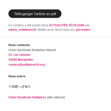
Télécgarger l’article en pdf
Ce contenu a été publié dans
ACTUALITÉS
,
ÉCOLOGIE
par
admin_solidaires34
. Mettez-le en favori avec son
permalien
.
Nous contacter
Union Syndicale Solidaires Hérault
23, rue Lakanal
34090 Montpellier
contact@solidaires34.org
Nous suivre
Instagram
Facebook
Mastodon
Telegram
TikTok
Bluesky
Twitch
Union Syndicale Solidaires
(site national)