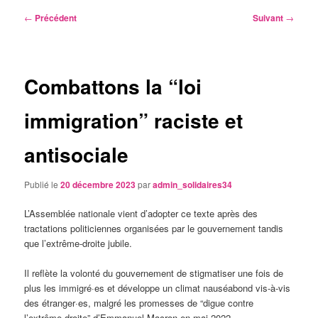
Navigation
←
Précédent
Suivant
→
des
articles
Combattons la “loi
immigration” raciste et
antisociale
Publié le
20 décembre 2023
par
admin_solidaires34
L’Assemblée nationale vient d’adopter ce texte après des
tractations politiciennes organisées par le gouvernement tandis
que l’extrême-droite jubile.
Il reflète la volonté du gouvernement de stigmatiser une fois de
plus les immigré·es et développe un climat nauséabond vis-à-vis
des étranger·es, malgré les promesses de “digue contre
l’extrême-droite” d’Emmanuel Macron en mai 2022.