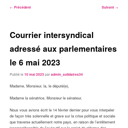
Navigation
←
Précédent
Suivant
→
des
articles
Courrier intersyndical
adressé aux parlementaires
le 6 mai 2023
Publié le
10 mai 2023
par
admin_solidaires34
Madame, Monsieur, la, le député(e),
Madame la sénatrice, Monsieur le sénateur,
Nous vous avions écrit le 14 février dernier pour vous interpeler
de façon très solennelle et grave sur la crise politique et sociale
que traverse actuellement notre pays, en raison de l’entêtement
incompréhensible de l’exécutif sur le projet de réforme des