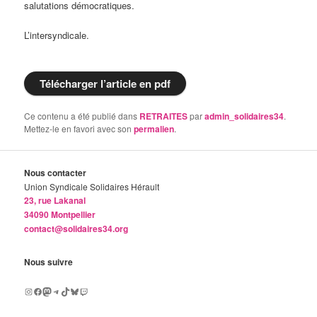
salutations démocratiques.
L’intersyndicale.
Télécharger l’article en pdf
Ce contenu a été publié dans
RETRAITES
par
admin_solidaires34
.
Mettez-le en favori avec son
permalien
.
Nous contacter
Union Syndicale Solidaires Hérault
23, rue Lakanal
34090 Montpellier
contact@solidaires34.org
Nous suivre
Instagram
Facebook
Mastodon
Telegram
TikTok
Bluesky
Twitch