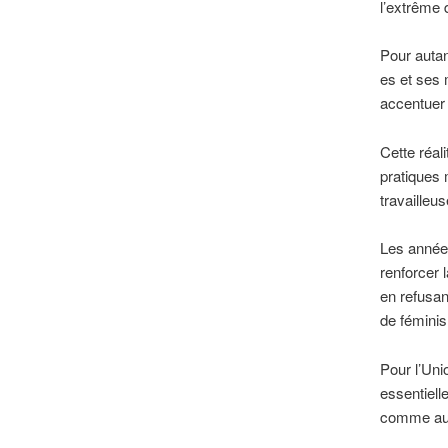
l’extrême d
Pour autan
es et ses 
accentuer 
Cette réal
pratiques 
travailleu
Les années
renforcer 
en refusan
de féminis
Pour l’Uni
essentiell
comme au 