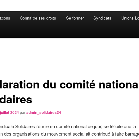
ations
Connaître ses droits
Se former
Syndicats
Unions Lo
laration du comité nationa
idaires
juillet 2024
par
admin_solidaires34
dicale Solidaires réunie en comité national ce jour, se félicite que la
on des organisations du mouvement social ait contribué à faire barrag