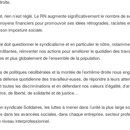
roite.
t, rien n’est réglé. Le RN augmente significativement le nombre de s
moyens financiers pour promouvoir ses idées rétrogrades, racistes e
son imposture sociale.
ité doit questionner le syndicalisme et en particulier le nôtre, notamm
militantes, réinventer nos actions pour améliorer le quotidien des travai
ses et plus globalement de l’ensemble de la population.
 de politiques néolibérales et la montée de l’extrême droite nous en
la défense quotidienne des travailleur-euses, de répondre à leurs atten
t toutes les discriminations et en défendant nos valeurs d’égalité, d’a
me, de liberté, de solidarité et de justice…
on syndicale Solidaires, les luttes à mener dans l’unité la plus large so
es dans les avancées sociales, dans chaque entreprise, secteur profe
niveau interprofessionnel.