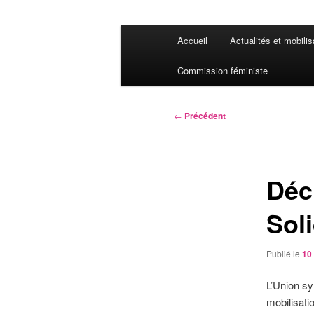
Menu
Accueil
Actualités et mobilis
principal
Commission féministe
Navigation
←
Précédent
des
articles
Déc
Sol
Publié le
10 
L’Union syn
mobilisati