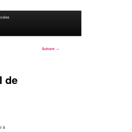
cales
Suivant
→
l de
e à