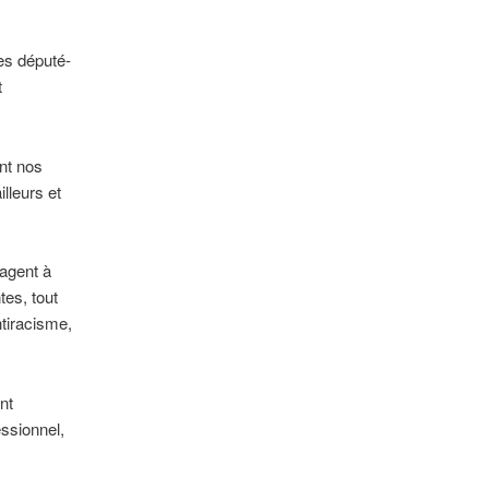
es député-
t
ent nos
lleurs et
gagent à
tes, tout
ntiracisme,
nt
ssionnel,