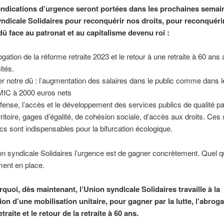
endications d’urgence seront portées dans les prochaines semai
yndicale Solidaires pour reconquérir nos droits, pour reconquéri
dû face au patronat et au capitalisme devenu roi :
rogation de la réforme retraite 2023 et le retour à une retraite à 60 ans
ités.
er notre dû : l’augmentation des salaires dans le public comme dans le
MIC à 2000 euros nets
éfense, l’accès et le développement des services publics de qualité pa
erritoire, gages d’égalité, de cohésion sociale, d’accès aux droits. Ces
ics sont indispensables pour la bifurcation écologique.
on syndicale Solidaires l’urgence est de gagner concrètement. Quel qu
ent en place.
quoi, dès maintenant, l’Union syndicale Solidaires travaille à la
on d’une mobilisation unitaire, pour gagner par la lutte, l’abroga
traite et le retour de la retraite à 60 ans.