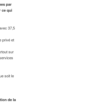
nes par
r ce qui
 avec 37,5
 privé et
rtout sur
 services
e soit le
tion de la