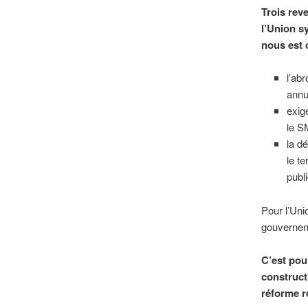
Trois rev
l’Union s
nous est 
l’ab
annu
exig
le S
la d
le t
publ
Pour l’Uni
gouvernem
C’est pour
constructi
réforme re