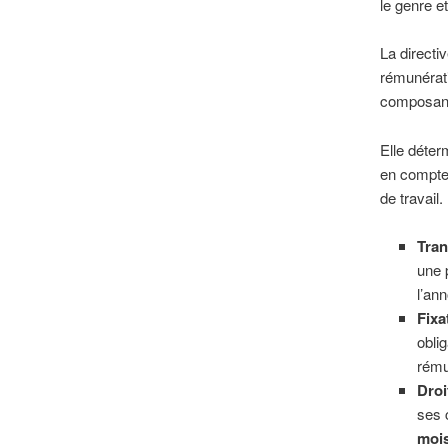
le genre e
La directi
rémunérati
composant
Elle déter
en compte 
de travail.
Tran
une 
l’an
Fixa
obli
rému
Droi
ses 
mois