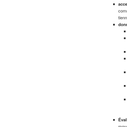
acce
comm
tien
donn
Éval
moy