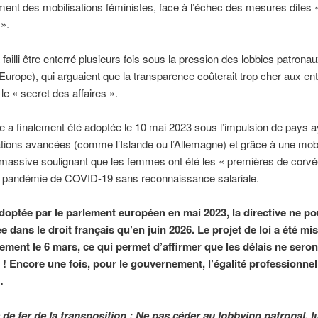
ment des mobilisations féministes, face à l’échec des mesures dites 
 ».
 failli être enterré plusieurs fois sous la pression des lobbies patrona
urope), qui arguaient que la transparence coûterait trop cher aux en
t le « secret des affaires ».
ve a finalement été adoptée le 10 mai 2023 sous l’impulsion de pays a
ations avancées (comme l’Islande ou l’Allemagne) et grâce à une mobi
massive soulignant que les femmes ont été les « premières de corvé
a pandémie de COVID-19 sans reconnaissance salariale.
doptée par le parlement européen en mai 2023, la directive ne pou
 dans le droit français qu’en juin 2026. Le projet de loi a été mis
lement le 6 mars, ce qui permet d’affirmer que les délais ne sero
 ! Encore une fois, pour le gouvernement, l’égalité professionnel
…
 de fer de la transposition : Ne pas céder au lobbying patronal, l