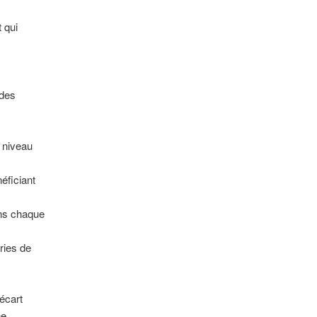
 qui
 des
 niveau
néficiant
ans chaque
ries de
’écart
ne