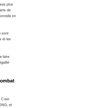
ises plus
carts de
ionnelle en
e sont
s et les
e faire
galité
combat
 C’est
 ONG, et