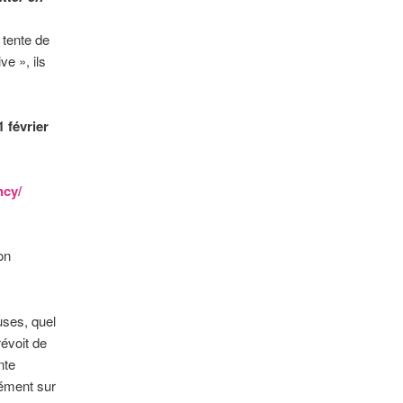
 tente de
ve », ils
1 février
ncy/
on
uses, quel
révoit de
nte
nément sur