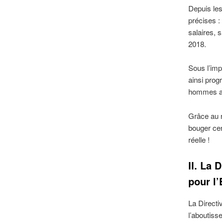
Depuis les
précises :
salaires, 
2018.
Sous l’imp
ainsi prog
hommes au
Grâce au r
bouger cer
réelle !
II. La
pour l’
La Directi
l’aboutiss