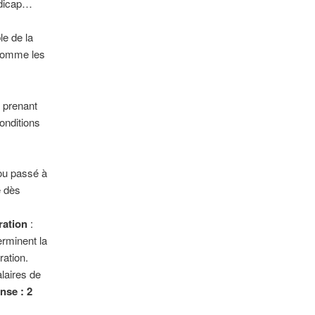
andicap…
le de la
 comme les
n prenant
onditions
 ou passé à
e dès
ration
:
erminent la
ration.
laires de
nse : 2