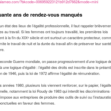
v.calameo.com/?bkcode=006959223121b912d7662&mode=mini
quante ans de rendez-vous manqués
un état des lieux de l’égalité professionnelle, il faut rappeler brièvement
 au travail. Si les femmes ont toujours travaillé, les premières lois
nt à la fin du XIXᵉ siècle et ont surtout un caractère protecteur, comm
mite le travail de nuit et la durée du travail afin de préserver leur santé
re.
Seconde Guerre mondiale, on passe progressivement d’une logique d
à une logique d’égalité : l’égalité des droits est inscrite dans le préam
on de 1946, puis la loi de 1972 affirme l’égalité de rémunération.
s années 1980, plusieurs lois viennent renforcer, sur le papier, l’égalit
nelle, notamment la loi Roudy de 1983 qui interdit les discriminations
t impose aux entreprises de produire des outils de suivi ou l’instaurati
onctuelles en faveur des femmes.