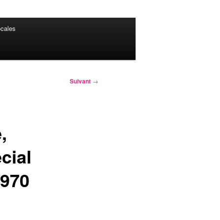
cales
Suivant
→
,
cial
/970