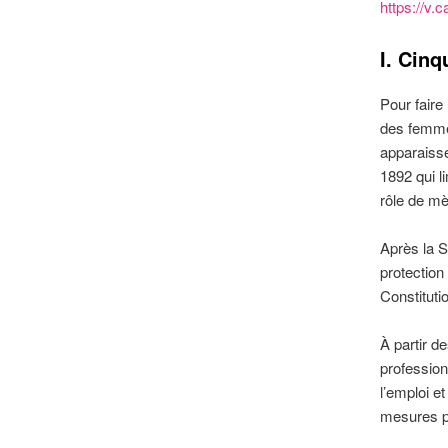
https://
I. Cin
Pour faire 
des femmes
apparaisse
1892 qui li
rôle de mè
Après la 
protection 
Constituti
À partir de
profession
l’emploi e
mesures p