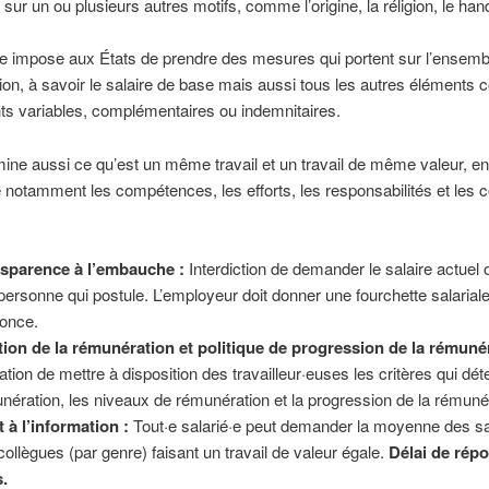
t sur un ou plusieurs autres motifs, comme l’origine, la réligion, le h
ve impose aux États de prendre des mesures qui portent sur l’ensemb
on, à savoir le salaire de base mais aussi tous les autres éléments
s variables, complémentaires ou indemnitaires.
mine aussi ce qu’est un même travail et un travail de même valeur, e
notamment les compétences, les efforts, les responsabilités et les c
sparence à l’embauche :
Interdiction de demander le salaire actuel
personne qui postule. L’employeur doit donner une fourchette salarial
nonce.
tion de la rémunération et politique de progression de la rémuné
gation de mettre à disposition des travailleur·euses les critères qui dét
nération, les niveaux de rémunération et la progression de la rémuné
t à l’information :
Tout·e salarié·e peut demander la moyenne des sa
collègues (par genre) faisant un travail de valeur égale.
Délai de répo
.