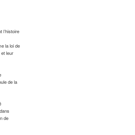
 l’histoire
e la loi de
 et leur
e
bule de la
é
 dans
on de