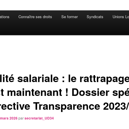
ations
Connaître ses droits
Se former
Syndicats
Unions Lo
ité salariale : le rattrapage
st maintenant ! Dossier spé
irective Transparence 2023
 mars 2026
par
secretariat_UD34