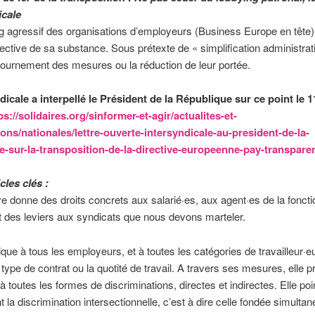
icale
g agressif des organisations d’employeurs (Business Europe en tête)
irective de sa substance. Sous prétexte de « simplification administrati
ajournement des mesures ou la réduction de leur portée.
dicale a interpellé le Président de la République sur ce point le 1
ps://solidaires.org/sinformer-et-agir/actualites-et-
ions/nationales/lettre-ouverte-intersyndicale-au-president-de-la-
e-sur-la-transposition-de-la-directive-europeenne-pay-transpare
icles clés :
ve donne des droits concrets aux salarié·es, aux agent·es de la foncti
t des leviers aux syndicats que nous devons marteler.
lique à tous les employeurs, et à toutes les catégories de travailleur·e
 type de contrat ou la quotité de travail. A travers ses mesures, elle p
 à toutes les formes de discriminations, directes et indirectes. Elle poi
la discrimination intersectionnelle, c’est à dire celle fondée simulta