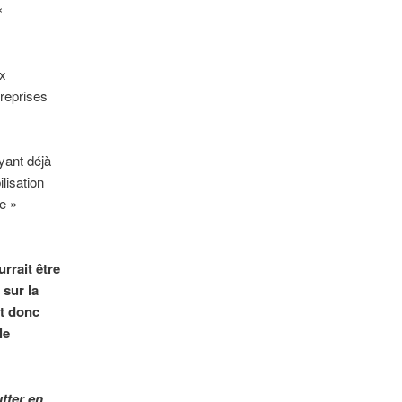
«
ux
treprises
yant déjà
lisation
e »
rrait être
 sur la
nt donc
le
utter en