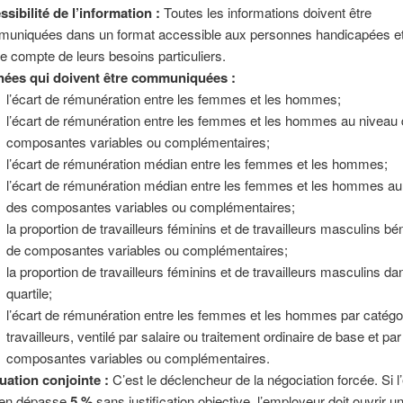
ssibilité de l’information :
Toutes les informations doivent être
uniquées dans un format accessible aux personnes handicapées et
ne compte de leurs besoins particuliers.
ées qui doivent être communiquées :
l’écart de rémunération entre les femmes et les hommes;
l’écart de rémunération entre les femmes et les hommes au niveau
composantes variables ou complémentaires;
l’écart de rémunération médian entre les femmes et les hommes;
l’écart de rémunération médian entre les femmes et les hommes au
des composantes variables ou complémentaires;
la proportion de travailleurs féminins et de travailleurs masculins bé
de composantes variables ou complémentaires;
la proportion de travailleurs féminins et de travailleurs masculins d
quartile;
l’écart de rémunération entre les femmes et les hommes par catégo
travailleurs, ventilé par salaire ou traitement ordinaire de base et par
composantes variables ou complémentaires.
uation conjointe :
C’est le déclencheur de la négociation forcée. Si l
en dépasse
5 %
sans justification objective, l’employeur doit ouvrir u