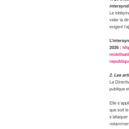
intersynd
Le lobbyin
vider la d
exigent l’
L’intersyn
2026 :
htt
mobilisat
republiqu
2. Les art
La Directi
publique e
Elle s’app
que soit le
s’attaquer
notamment 