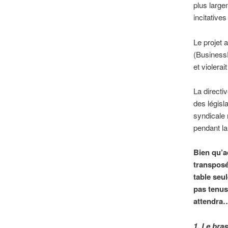
plus large
incitatives
Le projet a
(BusinessE
et violerai
La directi
des législ
syndicale 
pendant l
Bien qu’a
transposée
table seu
pas tenus
attendra
1. Le bras