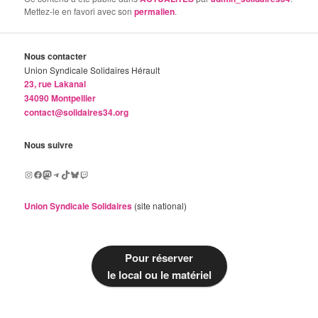
Mettez-le en favori avec son
permalien
.
Nous contacter
Union Syndicale Solidaires Hérault
23, rue Lakanal
34090 Montpellier
contact@solidaires34.org
Nous suivre
Instagram
Facebook
Mastodon
Telegram
TikTok
Bluesky
Twitch
Union Syndicale Solidaires
(site national)
Pour réserver
le local ou le matériel