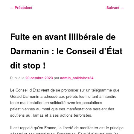
Navigation
←
Précédent
Suivant
→
des
articles
Fuite en avant illibérale de
Darmanin : le Conseil d’État
dit stop !
Publié le
20 octobre 2023
par
admin_solidaires34
Le Conseil d’État vient de se prononcer sur un télégramme que
Gérald Darmanin a adressé aux préfets les incitant à interdire
toute manifestation en solidarité avec les populations
palestiniennes au motif que ces manifestations seraient des
soutiens au Hamas et à ses actions terroristes.
Il est rappelé qu’en France, la liberté de manifester est le principe
général et son interdiction, l’exception. Et qu’il n’existe pas (et