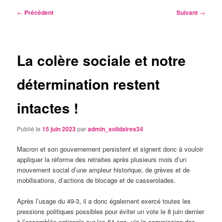
Navigation
←
Précédent
Suivant
→
des
articles
La colère sociale et notre
détermination restent
intactes !
Publié le
15 juin 2023
par
admin_solidaires34
Macron et son gouvernement persistent et signent donc à vouloir
appliquer la réforme des retraites après plusieurs mois d’un
mouvement social d’une ampleur historique, de grèves et de
mobilisations, d’actions de blocage et de casserolades.
Après l’usage du 49-3, il a donc également exercé toutes les
pressions politiques possibles pour éviter un vote le 8 juin dernier
à l’assemblée nationale sur les 64 ans, via la commission des