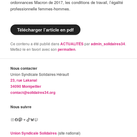
ordonnances Macron de 2017, les conditions de travail, l’égalité
professionnelle femmes-hommes.
Télécharger l’article en pdf
Ce contenu a été publié dans
ACTUALITÉS
par
admin_solidaires34
.
Mettez-le en favori avec son
permalien
.
Nous contacter
Union Syndicale Solidaires Hérault
23, rue Lakanal
34090 Montpellier
contact@solidaires34.org
Nous suivre
Instagram
Facebook
Mastodon
Telegram
TikTok
Bluesky
Twitch
Union Syndicale Solidaires
(site national)