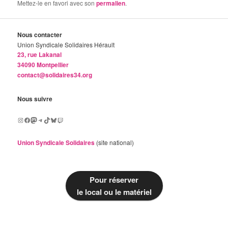
Mettez-le en favori avec son
permalien
.
Nous contacter
Union Syndicale Solidaires Hérault
23, rue Lakanal
34090 Montpellier
contact@solidaires34.org
Nous suivre
Instagram
Facebook
Mastodon
Telegram
TikTok
Bluesky
Twitch
Union Syndicale Solidaires
(site national)
Pour réserver
le local ou le matériel