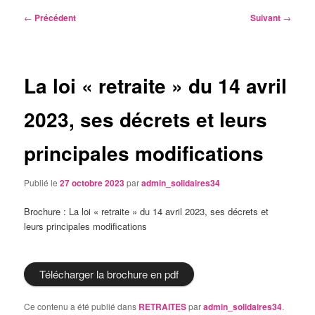
Navigation
←
Précédent
Suivant
→
des
articles
La loi « retraite » du 14 avril
2023, ses décrets et leurs
principales modifications
Publié le
27 octobre 2023
par
admin_solidaires34
Brochure : La loi « retraite » du 14 avril 2023, ses décrets et
leurs principales modifications
Télécharger la brochure en pdf
Ce contenu a été publié dans
RETRAITES
par
admin_solidaires34
.