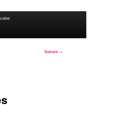
cales
Suivant
→
es