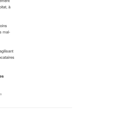
gement
itat, à
soins
s mal-
gilisant
ocataires
tes
on