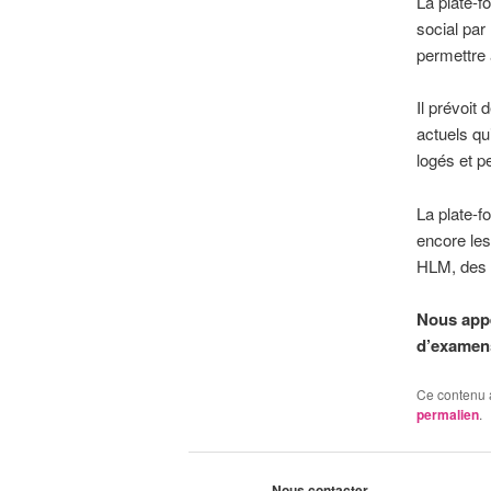
La plate-f
social par 
permettre 
Il prévoit
actuels qu
logés et p
La plate-f
encore les
HLM, des m
Nous appe
d’examen
Ce contenu 
permalien
.
Nous contacter