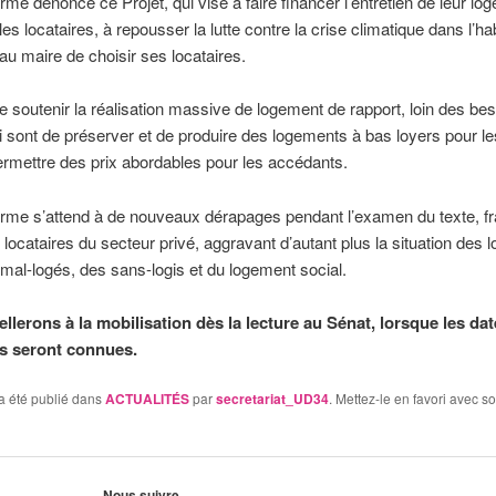
orme dénonce ce Projet, qui vise à faire financer l’entretien de leur lo
les locataires, à repousser la lutte contre la crise climatique dans l’hab
au maire de choisir ses locataires.
 de soutenir la réalisation massive de logement de rapport, loin des be
i sont de préserver et de produire des logements à bas loyers pour le
ermettre des prix abordables pour les accédants.
orme s’attend à de nouveaux dérapages pendant l’examen du texte, fra
 locataires du secteur privé, aggravant d’autant plus la situation des l
al-logés, des sans-logis et du logement social.
llerons à la mobilisation dès la lecture au Sénat, lorsque les da
s seront connues.
a été publié dans
ACTUALITÉS
par
secretariat_UD34
. Mettez-le en favori avec s
Nous suivre