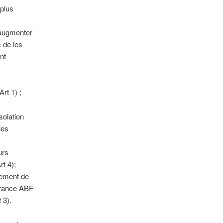
 plus
’augmenter
c de les
nt
rt 1) ;
solation
les
urs
rt 4);
ogement de
France ABF
 3).