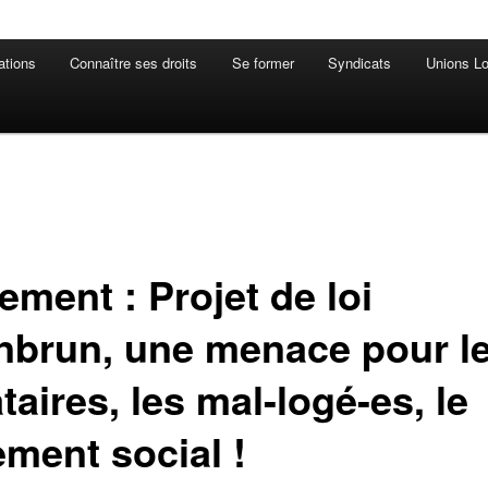
ations
Connaître ses droits
Se former
Syndicats
Unions Lo
ement : Projet de loi
nbrun, une menace pour l
taires, les mal-logé-es, le
ement social !