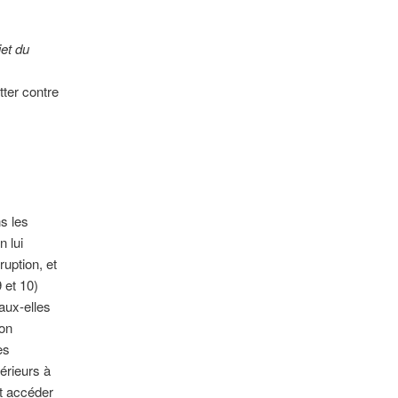
et du
tter contre
ns les
n lui
ruption, et
 et 10)
aux-elles
ion
es
érieurs à
t accéder