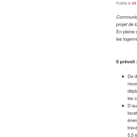
Publié le
24 
Communiqué
projet de 
En pleine c
les logeme
Il prévoit 
De d
nouv
dépl
les 
D’au
loca
éner
trav
5,5 