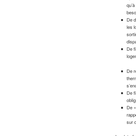
qu’à
beso
De d
les 
sort
dispa
De f
loge
De r
ther
s’en
De f
obli
De «
rapp
sur 