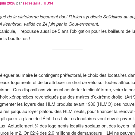
juin 2026
par
secretariat_UD34
 de la plateforme logement dont l’Union syndicale Solidaires au suj
loi Jeanbrun, validé ce 24 juin par le Gouvernement
.
anicule, il repousse aussi de 5 ans l’obligation pour les bailleurs de lu
nts bouilloires !
:
éléguer au maire le contingent préfectoral, le choix des locataires da
eaux logements et de lui attribuer un droit de véto sur toutes attributio
aisant. Ces dispositions viennent conforter le clientélisme, voire la cor
choix xénophobes revendiqués par des maires d’extrême droite. (Art 9
gmenter les loyers des HLM produits avant 1986 (HLMO) des nouve
taires jusqu’au loyer plafond des HLM neufs, pour financer la rénovat
gétique à la place de l’État. Les futur-es locataires vont devoir payer l
aux. Actuellement ¼ des logements locatifs sociaux ont des loyers inf
euros le m2. Or 62% des 2,9 millions de demandeurs HLM ne peuven