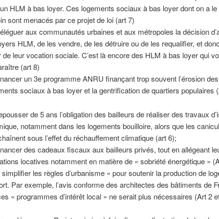
 un HLM à bas loyer. Ces logements sociaux à bas loyer dont on a le
in sont menacés par ce projet de loi (art 7)
éléguer aux communautés urbaines et aux métropoles la décision d
loyers HLM, de les vendre, de les détruire ou de les requalifier, et don
ir de leur vocation sociale. C’est là encore des HLM à bas loyer qui vo
raître (art 8)
inancer un 3e programme ANRU finançant trop souvent l’érosion des
ments sociaux à bas loyer et la gentrification de quartiers populaires (A
epousser de 5 ans l’obligation des bailleurs de réaliser des travaux d’i
mique, notamment dans les logements bouilloire, alors que les canicu
chaînent sous l’effet du réchauffement climatique (art 6);
inancer des cadeaux fiscaux aux bailleurs privés, tout en allégeant le
gations locatives notamment en matière de « sobriété énergétique » (A
 simplifier les règles d’urbanisme » pour soutenir la production de l
ort. Par exemple, l’avis conforme des architectes des bâtiments de 
ces « programmes d’intérêt local » ne serait plus nécessaires (Art 2 et