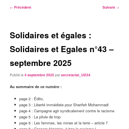
Navigation
←
Précédent
Suivant
→
des
articles
Solidaires et égales :
Solidaires et Egales n°43 –
septembre 2025
Publié le
4 septembre 2025
par
secretariat_UD34
Au sommaire de ce numéro :
page 2 : Édito,
page 3 : Liberté immédiate pour Sharifeh Mohammadi
page 4 : Campagne agir syndicalement contre le racisme
page 5 : La pilule de trop
page 6 : Les femmes, les mines et la terre – article 7
page 9 : Cancers féminins, à bas le sexisme !