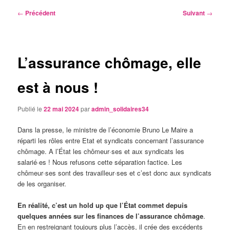
Navigation
←
Précédent
Suivant
→
des
articles
L’assurance chômage, elle
est à nous !
Publié le
22 mai 2024
par
admin_solidaires34
Dans la presse, le ministre de l’économie Bruno Le Maire a
réparti les rôles entre Etat et syndicats concernant l’assurance
chômage. A l’État les chômeur·ses et aux syndicats les
salarié·es ! Nous refusons cette séparation factice. Les
chômeur·ses sont des travailleur·ses et c’est donc aux syndicats
de les organiser.
En réalité, c’est un hold up que l’État commet depuis
quelques années sur les finances de l’assurance chômage
.
En en restreignant toujours plus l’accès, il crée des excédents