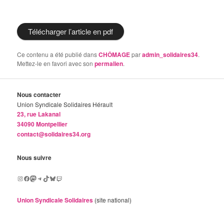
Télécharger l’article en pdf
Ce contenu a été publié dans
CHÔMAGE
par
admin_solidaires34
.
Mettez-le en favori avec son
permalien
.
Nous contacter
Union Syndicale Solidaires Hérault
23, rue Lakanal
34090 Montpellier
contact@solidaires34.org
Nous suivre
Instagram
Facebook
Mastodon
Telegram
TikTok
Bluesky
Twitch
Union Syndicale Solidaires
(site national)