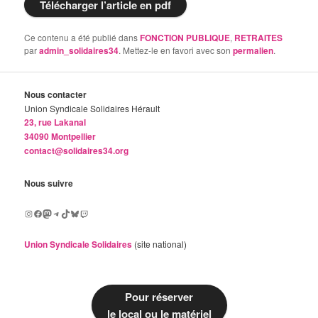
Télécharger l’article en pdf
Ce contenu a été publié dans
FONCTION PUBLIQUE
,
RETRAITES
par
admin_solidaires34
. Mettez-le en favori avec son
permalien
.
Nous contacter
Union Syndicale Solidaires Hérault
23, rue Lakanal
34090 Montpellier
contact@solidaires34.org
Nous suivre
Instagram
Facebook
Mastodon
Telegram
TikTok
Bluesky
Twitch
Union Syndicale Solidaires
(site national)
Pour réserver
le local ou le matériel