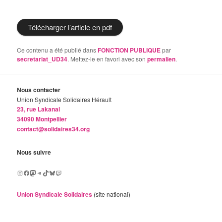
Télécharger l’article en pdf
Ce contenu a été publié dans
FONCTION PUBLIQUE
par
secretariat_UD34
. Mettez-le en favori avec son
permalien
.
Nous contacter
Union Syndicale Solidaires Hérault
23, rue Lakanal
34090 Montpellier
contact@solidaires34.org
Nous suivre
Instagram
Facebook
Mastodon
Telegram
TikTok
Bluesky
Twitch
Union Syndicale Solidaires
(site national)