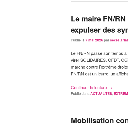
Le maire FN/RN
expulser des syn
Publié le
7 mai 2026
par
secretari
Le FN/RN passe son temps à exp
virer SOLIDAIRES, CFDT, CGT,
marche contre l’extrême-droite 
FN/RN est un leurre, un affic
Continuer la lecture
→
Publié dans
ACTUALITÉS
,
EXTRÊM
Mobilisation con