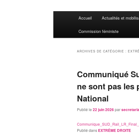
Menu
Accueil
Actualités et mobilis
principal
Commission féministe
ARCHIVES DE CATÉGORIE :
EXTR
Communiqué Sud
ne sont pas les
National
Publié le
22 juin 2026
par
secretar
Communique_SUD_Rail_LR_Final_
Publié dans
EXTRÊME DROITE