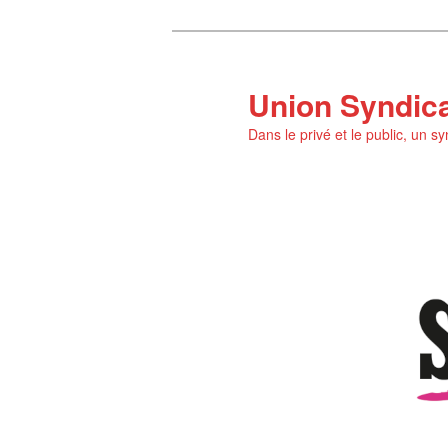
Aller
Aller
au
au
contenu
contenu
Union Syndic
principal
secondaire
Dans le privé et le public, un s