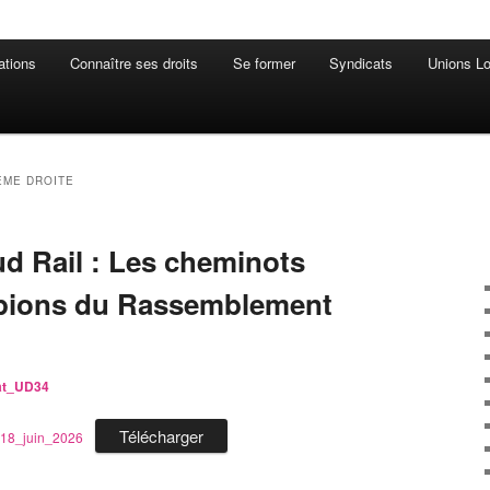
ations
Connaître ses droits
Se former
Syndicats
Unions Lo
ÊME DROITE
 Rail : Les cheminots
 pions du Rassemblement
iat_UD34
Télécharger
18_juin_2026